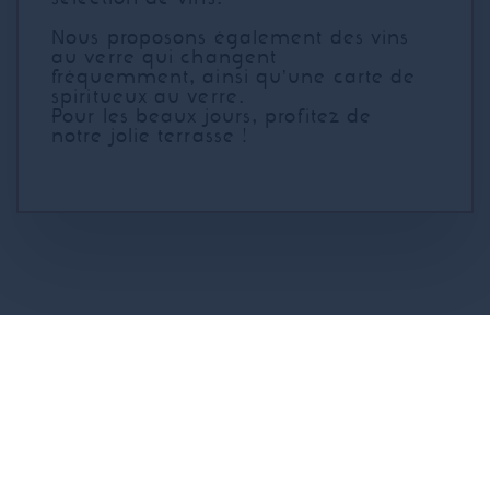
Nous proposons également des vins
au verre qui changent
fréquemment, ainsi qu’une carte de
spiritueux au verre.
Pour les beaux jours, profitez de
notre jolie terrasse !