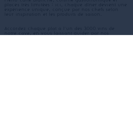
​Menu carte blanche, cuisine gastronomique et
places très limitées : ici, chaque dîner devient une
expérience unique, conçue par nos chefs selon
leur inspiration et les produits de saison.
Accordez chaque plat à l’un des 3000 vins de
notre cave, en vous laissant guider par nos
sommeliers.
Le dîner se fait uniquement sur réservation, avec
la possibilité, pour une expérience encore plus
immersive, de réserver la table du chef,
directement en cuisine.