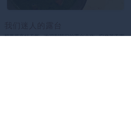
我们迷人的露台
想要尽享好天气，欢迎到我们的露台小坐。它坐落于宽
敞而静谧的内庭院之中，是市中心一处惬意的休憩天
地。
田园般的环境、舒适的家具，还能俯瞰 Beaune 的屋
顶：这里是享受一段超脱时光的理想之地
夜晚柔和的灯光，搭配全天不间断的服务，为您营造一
个难忘的午后或夜晚。