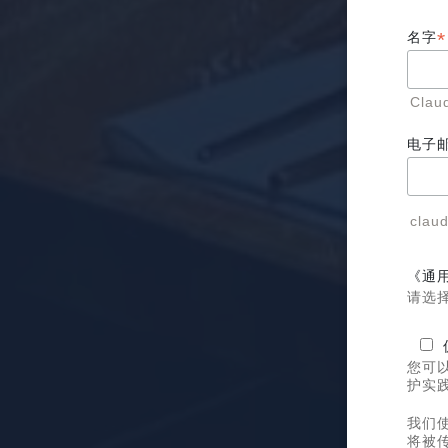
*
名字
Clau
电子
clau
《通
请选择
您可
护实
我们使
将被传