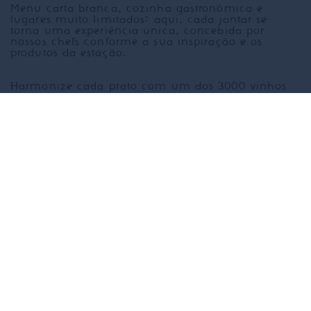
​Menu carta branca, cozinha gastronômica e
lugares muito limitados: aqui, cada jantar se
torna uma experiência única, concebida por
nossos chefs conforme a sua inspiração e os
produtos da estação.
Harmonize cada prato com um dos 3000 vinhos
de nossa adega, deixando-se guiar por nossos
sommeliers.
O jantar é somente com reserva, com a
possibilidade, para uma experiência ainda mais
imersiva, de reservar a mesa do chef, diretamente
na cozinha.