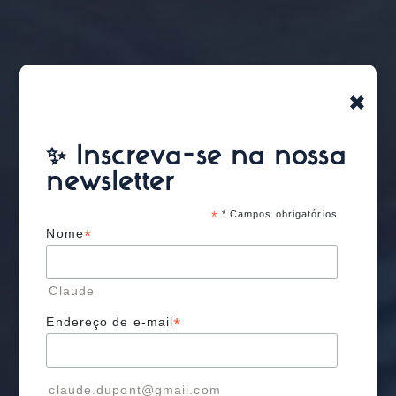
×
✨ Inscreva-se na nossa
newsletter
*
* Campos obrigatórios
*
Nome
Claude
*
Endereço de e-mail
claude.dupont@gmail.com