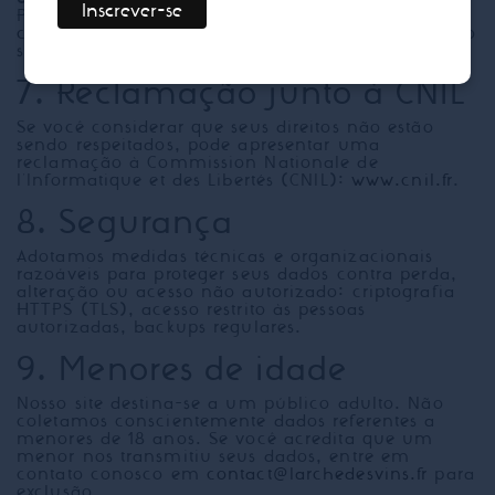
Para exercer esses direitos, escreva-nos para
contact@larchedesvins.fr
especificando o objeto do
seu pedido. Responderemos no prazo de um mês.
7. Reclamação junto à CNIL
Se você considerar que seus direitos não estão
sendo respeitados, pode apresentar uma
reclamação à Commission Nationale de
l'Informatique et des Libertés (CNIL):
www.cnil.fr
.
8. Segurança
Adotamos medidas técnicas e organizacionais
razoáveis para proteger seus dados contra perda,
alteração ou acesso não autorizado: criptografia
HTTPS (TLS), acesso restrito às pessoas
autorizadas, backups regulares.
9. Menores de idade
Nosso site destina-se a um público adulto. Não
coletamos conscientemente dados referentes a
menores de 18 anos. Se você acredita que um
menor nos transmitiu seus dados, entre em
contato conosco em
contact@larchedesvins.fr
para
exclusão.