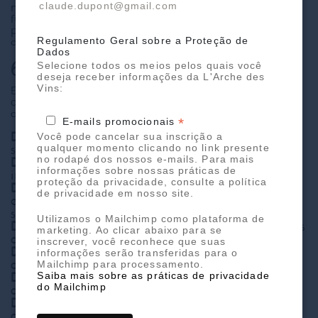
claude.dupont@gmail.com
necessários ao seu funcionamento (cookies
funcionais), que não exigem consentimento
prévio segundo a doutrina da CNIL. Para mais
detalhes, consulte nossa
Política de cookies
.
Regulamento Geral sobre a Proteção de
Dados
6. Seus direitos
Selecione todos os meios pelos quais você
deseja receber informações da L'Arche des
Vins:
Em conformidade com o RGPD, você dispõe a
qualquer momento dos seguintes direitos relativos
aos seus dados pessoais:
*
E-mails promocionais
Direito de acesso
— obter uma cópia dos
Você pode cancelar sua inscrição a
seus dados.
qualquer momento clicando no link presente
no rodapé dos nossos e-mails. Para mais
Direito de retificação
— corrigir informações
informações sobre nossas práticas de
inexatas.
proteção da privacidade, consulte a política
Direito ao apagamento
(direito ao
de privacidade em nosso site.
esquecimento) — solicitar a exclusão dos
seus dados.
Utilizamos o Mailchimp como plataforma de
Direito à limitação
— restringir o uso dos seus
marketing. Ao clicar abaixo para se
dados em certos casos.
inscrever, você reconhece que suas
Direito de oposição
— opor-se a
informações serão transferidas para o
determinados tratamentos.
Mailchimp para processamento.
Direito à portabilidade
— recuperar os seus
Saiba mais sobre as práticas de privacidade
do Mailchimp
dados em um formato reutilizável.
Direito de retirar o seu consentimento
a
qualquer momento para a newsletter.